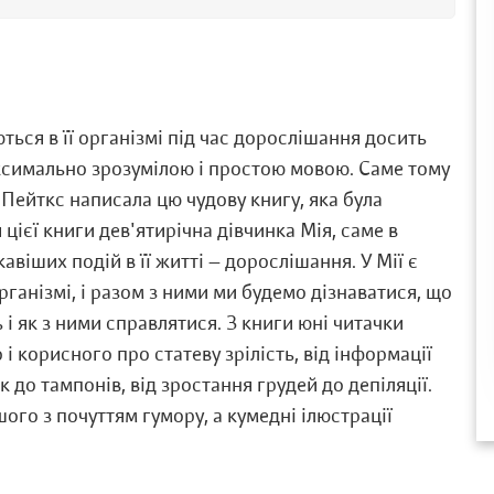
ться в її організмі під час дорослішання досить
ксимально зрозумілою і простою мовою. Саме тому
а Пейткс написала цю чудову книгу, яка була
цієї книги дев'ятирічна дівчинка Мія, саме в
авіших подій в її житті — дорослішання. У Мії є
рганізмі, і разом з ними ми будемо дізнаватися, що
 і як з ними справлятися. З книги юні читачки
і корисного про статеву зрілість, від інформації
 до тампонів, від зростання грудей до депіляції.
ого з почуттям гумору, а кумедні ілюстрації