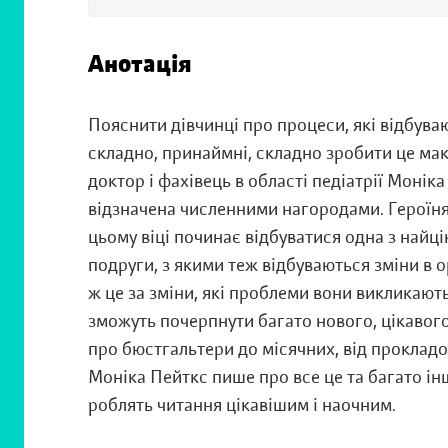
Анотація
Пояснити дівчинці про процеси, які відбуваю
складно, принаймні, складно зробити це ма
доктор і фахівець в області педіатрії Монік
відзначена численними нагородами. Героїня 
цьому віці починає відбуватися одна з найцік
подруги, з якими теж відбуваються зміни в о
ж це за зміни, які проблеми вони викликають
зможуть почерпнути багато нового, цікавого 
про бюстгальтери до місячних, від прокладок
Моніка Пейткс пише про все це та багато інш
роблять читання цікавішим і наочним.