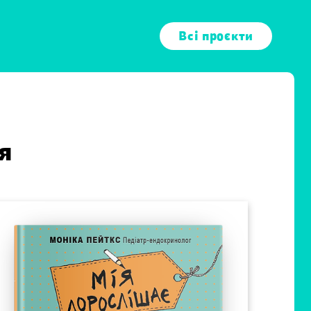
Всі проєкти
я