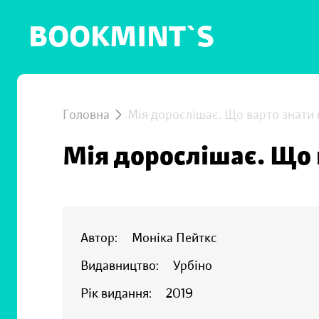
BOOKMINT`S
Головна
Мія дорослішає. Що варто знати 
Мія дорослішає. Що 
Автор:
Моніка Пейткс
Видавництво:
Урбіно
Рік видання:
2019