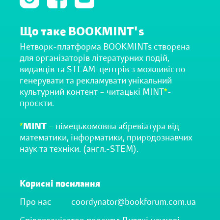
Що таке BOOKMINT's
Нетворк-платформа BOOKMINTs створена
для організаторів літературних подій,
видавців та STEAM-центрів з можливістю
генерувати та рекламувати унікальний
культурний контент – читацькі MINT
*
-
проєкти.
*
MINT
– німецькомовна абревіатура від
математики, інформатики, природознавчих
наук та техніки. (англ.-STEM).
Корисні посилання
Про нас
coordynator@bookforum.com.ua