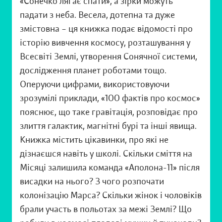
«Сонечко лягає спати», а зірки можуть
падати з неба. Весела, дотепна та дуже
змістовна – ця книжка подає відомості про
історію вивчення космосу, розташування у
Всесвіті Землі, утворення Сонячної системи,
дослідження планет роботами тощо.
Оперуючи цифрами, використовуючи
зрозумілі приклади, «100 фактів про космос»
пояснює, що таке гравітація, розповідає про
злиття галактик, магнітні бурі та інші явища.
Книжка містить цікавинки, про які не
дізнаєшся навіть у школі. Скільки сміття на
Місяці залишила команда «Аполона-11» після
висадки на нього? З чого розпочати
колонізацію Марса? Скільки жінок і чоловіків
брали участь в польотах за межі Землі? Що