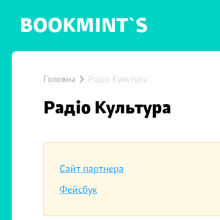
BOOKMINT`S
Головна
Радіо Культура
Радіо Культура
Сайт партнера
Фейсбук